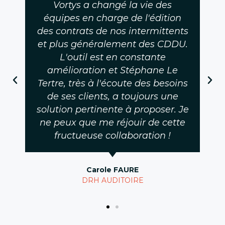
Vortys a changé la vie des
équipes en charge de l'édition
des contrats de nos intermittents
et plus généralement des CDDU.
L'outil est en constante
amélioration et Stéphane Le
Tertre, très à l'écoute des besoins
de ses clients, a toujours une
solution pertinente à proposer. Je
ne peux que me réjouir de cette
fructueuse collaboration !
Carole FAURE
DRH AUDITOIRE